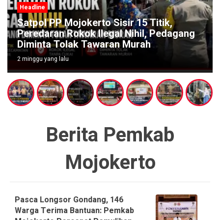
Serapan Anggaran Dinsos P3A Baru 37,9
Persen, Komisi III DPRD Kota Mojokerto
Dorong Percepatan dan Penguatan
Perlindungan Sosial
2 minggu yang lalu
Berita Pemkab
Mojokerto
Pasca Longsor Gondang, 146
Warga Terima Bantuan: Pemkab