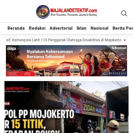
Beranda
Beranda
Redaksi
Redaksi
Advertorial
Advertorial
Iklan
Iklan
Nasional
Nasional
Berita P
Berita P
sif, Kemenpora Latih 115 Penggerak Olahraga Disabilitas di Mojokerto
Realis
Headline