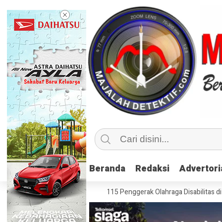
Beranda
Beranda
Redaksi
Redaksi
Advertori
Advertori
lusif, Kemenpora Latih 115 Penggerak Olahraga Disabilitas di Mojokerto