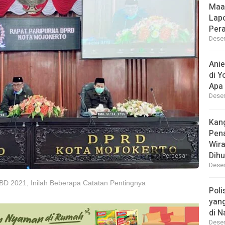
Maa
Lap
Per
Desem
Ani
di Y
Apa 
Desem
Kan
Pen
Wir
Dihu
Perbesar
Desem
BD 2021, Inilah Beberapa Catatan Pentingnya
Poli
yan
di N
Desem