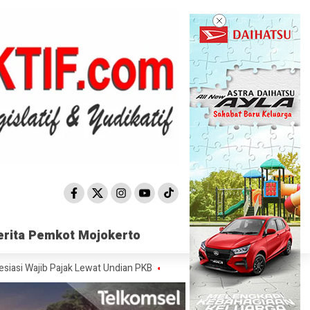
erita Pemkot Mojokerto
erita Pemkot Mojokerto
 Pajak Lewat Undian PKB
Satpol PP Mojokerto Sisir 15 Titik, Peredara