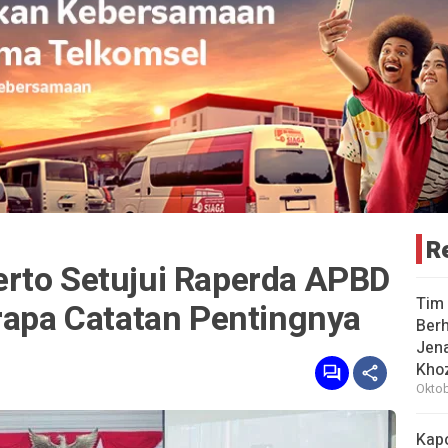
R
rto Setujui Raperda APBD
Tim 
rapa Catatan Pentingnya
Berh
Jena
Khoz
Oktob
Kap