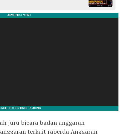
lah juru bicara badan anggaran
nggaran terkait raperda Anggaran