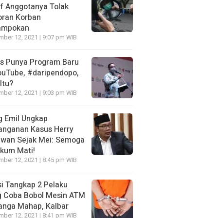
f Anggotanya Tolak
oran Korban
ampokan
ber 12, 2021 | 9:07 pm WIB
es Punya Program Baru
ouTube, #daripendopo,
Itu?
ber 12, 2021 | 9:03 pm WIB
g Emil Ungkap
anganan Kasus Herry
awan Sejak Mei: Semoga
kum Mati!
ber 12, 2021 | 8:45 pm WIB
si Tangkap 2 Pelaku
g Coba Bobol Mesin ATM
anga Mahap, Kalbar
ber 12, 2021 | 8:41 pm WIB