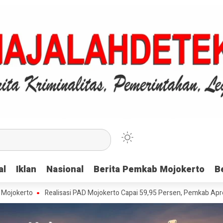
al
al
Iklan
Iklan
Nasional
Nasional
Berita Pemkab Mojokerto
Berita Pemkab Mojokerto
B
B
Realisasi PAD Mojokerto Capai 59,95 Persen, Pemkab Apresiasi Wajib