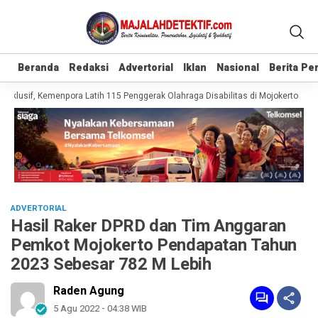
Beranda
Beranda
Redaksi
Redaksi
Advertorial
Advertorial
Iklan
Iklan
Nasional
Nasional
Berita P
Berita P
klusif, Kemenpora Latih 115 Penggerak Olahraga Disabilitas di Mojokerto
Rea
ADVERTORIAL
Hasil Raker DPRD dan Tim Anggaran
Pemkot Mojokerto Pendapatan Tahun
2023 Sebesar 782 M Lebih
Raden Agung
5 Agu 2022 - 04:38 WIB