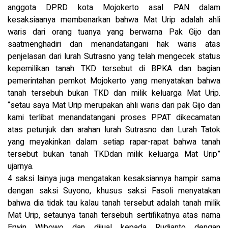
anggota DPRD kota Mojokerto asal PAN dalam
kesaksiaanya membenarkan bahwa Mat Urip adalah ahli
waris dari orang tuanya yang berwarna Pak Gijo dan
saatmenghadiri dan menandatangani hak waris atas
penjelasan dari lurah Sutrasno yang telah mengecek status
kepemilikan tanah TKD tersebut di BPKA dan bagian
pemerintahan pemkot Mojokerto yang menyatakan bahwa
tanah tersebuh bukan TKD dan milik keluarga Mat Urip.
“setau saya Mat Urip merupakan ahli waris dari pak Gijo dan
kami terlibat menandatangani proses PPAT dikecamatan
atas petunjuk dan arahan lurah Sutrasno dan Lurah Tatok
yang meyakinkan dalam setiap rapar-rapat bahwa tanah
tersebut bukan tanah TKDdan milik keluarga Mat Urip”
ujarnya.
4 saksi lainya juga mengatakan kesaksiannya hampir sama
dengan saksi Suyono, khusus saksi Fasoli menyatakan
bahwa dia tidak tau kalau tanah tersebut adalah tanah milik
Mat Urip, setaunya tanah tersebuh sertifikatnya atas nama
Erwin Wibowo dan dijual kepada Rudianto dengan