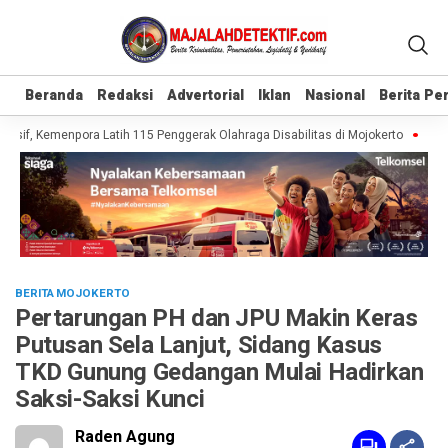
Beranda
Beranda
Redaksi
Redaksi
Advertorial
Advertorial
Iklan
Iklan
Nasional
Nasional
Berita P
Berita P
sif, Kemenpora Latih 115 Penggerak Olahraga Disabilitas di Mojokerto
Realis
BERITA MOJOKERTO
Pertarungan PH dan JPU Makin Keras
Putusan Sela Lanjut, Sidang Kasus
TKD Gunung Gedangan Mulai Hadirkan
Saksi-Saksi Kunci
Raden Agung