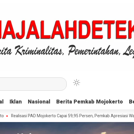
al
al
Iklan
Iklan
Nasional
Nasional
Berita Pemkab Mojokerto
Berita Pemkab Mojokerto
B
B
isasi PAD Mojokerto Capai 59,95 Persen, Pemkab Apresiasi Wajib Pajak 