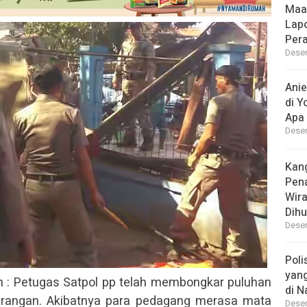
Maa
Lap
Per
Desem
Ani
di Y
Apa 
Desem
Kan
Pen
Wir
Dihu
Desem
Poli
yan
 : Petugas Satpol pp telah membongkar puluhan
di N
Larangan. Akibatnya para pedagang merasa mata
Desem