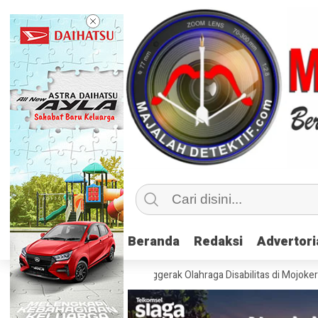
Beranda
Beranda
Redaksi
Redaksi
Advertori
Advertori
emenpora Latih 115 Penggerak Olahraga Disabilitas di Mojokerto
Real