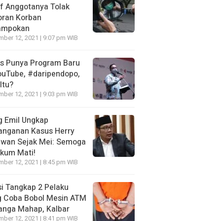
f Anggotanya Tolak
oran Korban
ampokan
ber 12, 2021 | 9:07 pm WIB
es Punya Program Baru
ouTube, #daripendopo,
Itu?
ber 12, 2021 | 9:03 pm WIB
g Emil Ungkap
anganan Kasus Herry
awan Sejak Mei: Semoga
kum Mati!
ber 12, 2021 | 8:45 pm WIB
si Tangkap 2 Pelaku
g Coba Bobol Mesin ATM
anga Mahap, Kalbar
ber 12, 2021 | 8:41 pm WIB