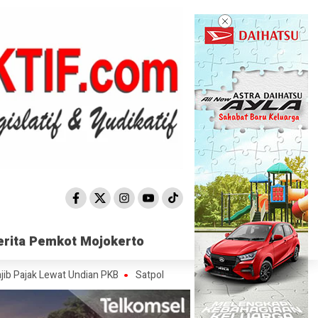
erita Pemkot Mojokerto
erita Pemkot Mojokerto
Lewat Undian PKB
Satpol PP Mojokerto Sisir 15 Titik, Peredaran Rokok 