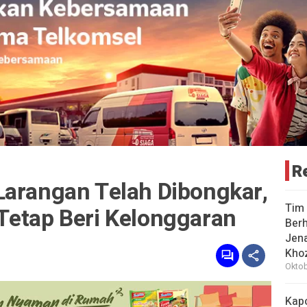
R
Larangan Telah Dibongkar,
Tim 
Tetap Beri Kelonggaran
Berh
Jena
Khoz
Oktob
Kap