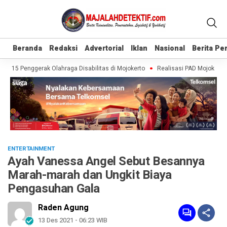
Beranda
Beranda
Redaksi
Redaksi
Advertorial
Advertorial
Iklan
Iklan
Nasional
Nasional
Berita P
Berita P
 115 Penggerak Olahraga Disabilitas di Mojokerto
Realisasi PAD Mojokerto C
ENTERTAINMENT
Ayah Vanessa Angel Sebut Besannya
Marah-marah dan Ungkit Biaya
Pengasuhan Gala
Raden Agung
13 Des 2021 - 06:23 WIB