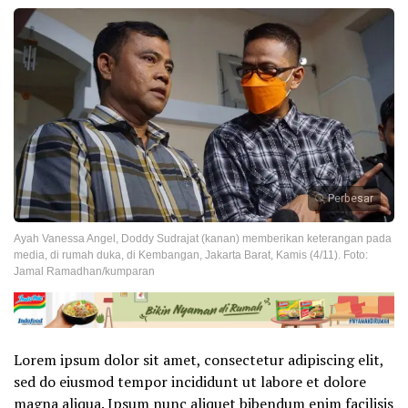
Perbesar
Ayah Vanessa Angel, Doddy Sudrajat (kanan) memberikan keterangan pada
media, di rumah duka, di Kembangan, Jakarta Barat, Kamis (4/11). Foto:
Jamal Ramadhan/kumparan
Lorem ipsum dolor sit amet, consectetur adipiscing elit,
sed do eiusmod tempor incididunt ut labore et dolore
magna aliqua. Ipsum nunc aliquet bibendum enim facilisis