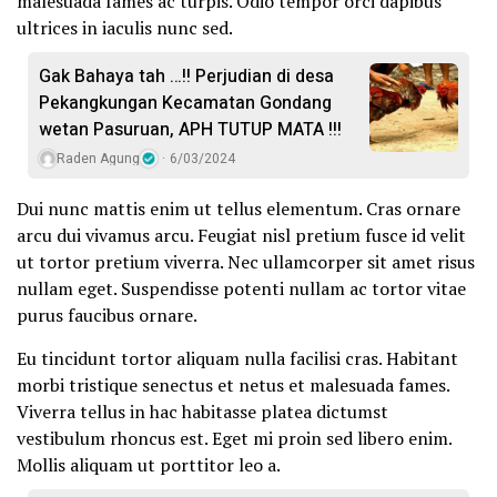
malesuada fames ac turpis. Odio tempor orci dapibus
ultrices in iaculis nunc sed.
Gak Bahaya tah …!! Perjudian di desa
Pekangkungan Kecamatan Gondang
wetan Pasuruan, APH TUTUP MATA !!!
Raden Agung
6/03/2024
Dui nunc mattis enim ut tellus elementum. Cras ornare
arcu dui vivamus arcu. Feugiat nisl pretium fusce id velit
ut tortor pretium viverra. Nec ullamcorper sit amet risus
nullam eget. Suspendisse potenti nullam ac tortor vitae
purus faucibus ornare.
Eu tincidunt tortor aliquam nulla facilisi cras. Habitant
morbi tristique senectus et netus et malesuada fames.
Viverra tellus in hac habitasse platea dictumst
vestibulum rhoncus est. Eget mi proin sed libero enim.
Mollis aliquam ut porttitor leo a.