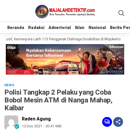
Beranda
Beranda
Redaksi
Redaksi
Advertorial
Advertorial
Iklan
Iklan
Nasional
Nasional
Berita P
Berita P
klusif, Kemenpora Latih 115 Penggerak Olahraga Disabilitas di Mojokerto
Rea
NEWS
Polisi Tangkap 2 Pelaku yang Coba
Bobol Mesin ATM di Nanga Mahap,
Kalbar
Raden Agung
12 Des 2021 - 20:41 WIB