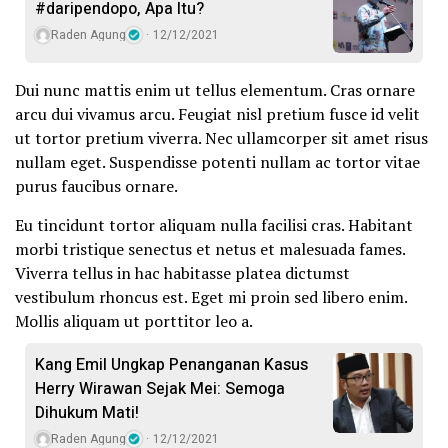
#daripendopo, Apa Itu?
Raden Agung
12/12/2021
Dui nunc mattis enim ut tellus elementum. Cras ornare
arcu dui vivamus arcu. Feugiat nisl pretium fusce id velit
ut tortor pretium viverra. Nec ullamcorper sit amet risus
nullam eget. Suspendisse potenti nullam ac tortor vitae
purus faucibus ornare.
Eu tincidunt tortor aliquam nulla facilisi cras. Habitant
morbi tristique senectus et netus et malesuada fames.
Viverra tellus in hac habitasse platea dictumst
vestibulum rhoncus est. Eget mi proin sed libero enim.
Mollis aliquam ut porttitor leo a.
Kang Emil Ungkap Penanganan Kasus
Herry Wirawan Sejak Mei: Semoga
Dihukum Mati!
Raden Agung
12/12/2021