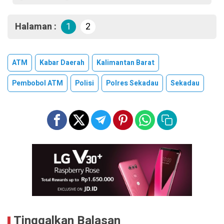
Halaman :
1
2
ATM
Kabar Daerah
Kalimantan Barat
Pembobol ATM
Polisi
Polres Sekadau
Sekadau
Tinggalkan Balasan