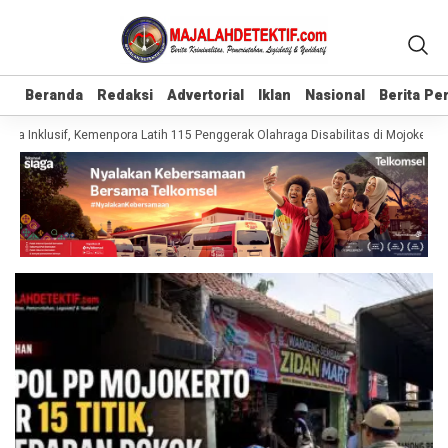
Beranda
Beranda
Redaksi
Redaksi
Advertorial
Advertorial
Iklan
Iklan
Nasional
Nasional
Berita P
Berita P
a Inklusif, Kemenpora Latih 115 Penggerak Olahraga Disabilitas di Mojokerto