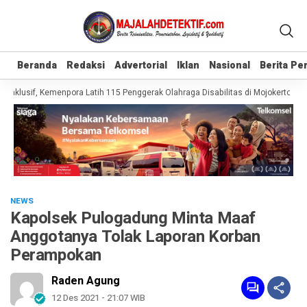
Beranda
Beranda
Redaksi
Redaksi
Advertorial
Advertorial
Iklan
Iklan
Nasional
Nasional
Berita P
Berita P
nklusif, Kemenpora Latih 115 Penggerak Olahraga Disabilitas di Mojokerto
Re
NEWS
Kapolsek Pulogadung Minta Maaf
Anggotanya Tolak Laporan Korban
Perampokan
Raden Agung
12 Des 2021 - 21:07 WIB