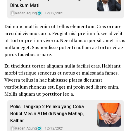
Dihukum Mati!
Raden Agung
12/12/2021
Dui nunc mattis enim ut tellus elementum. Cras ornare
arcu dui vivamus arcu. Feugiat nisl pretium fusce id velit
ut tortor pretium viverra. Nec ullamcorper sit amet risus
nullam eget. Suspendisse potenti nullam ac tortor vitae
purus faucibus ornare.
Eu tincidunt tortor aliquam nulla facilisi cras. Habitant
morbi tristique senectus et netus et malesuada fames.
Viverra tellus in hac habitasse platea dictumst
vestibulum rhoncus est. Eget mi proin sed libero enim.
Mollis aliquam ut porttitor leo a.
Polisi Tangkap 2 Pelaku yang Coba
Bobol Mesin ATM di Nanga Mahap,
Kalbar
Raden Agung
12/12/2021