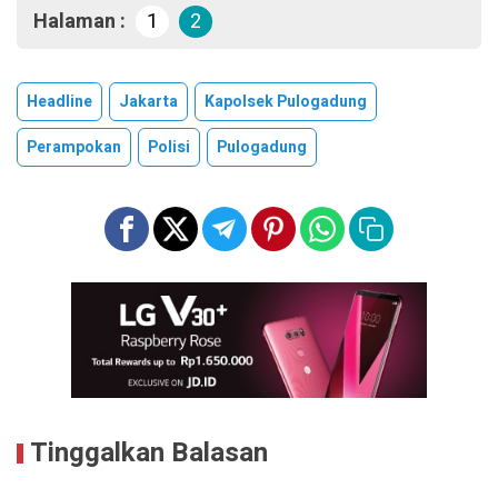
Halaman :
1
2
Headline
Jakarta
Kapolsek Pulogadung
Perampokan
Polisi
Pulogadung
Tinggalkan Balasan