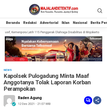
Beranda
Beranda
Redaksi
Redaksi
Advertorial
Advertorial
Iklan
Iklan
Nasional
Nasional
Berita P
Berita P
lusif, Kemenpora Latih 115 Penggerak Olahraga Disabilitas di Mojokerto
Rea
NEWS
Kapolsek Pulogadung Minta Maaf
Anggotanya Tolak Laporan Korban
Perampokan
Raden Agung
12 Des 2021 - 21:07 WIB