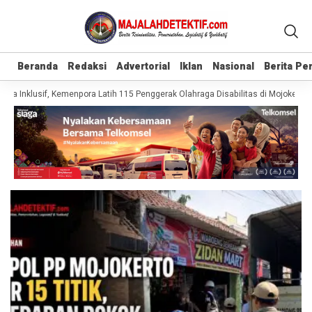
Beranda
Beranda
Redaksi
Redaksi
Advertorial
Advertorial
Iklan
Iklan
Nasional
Nasional
Berita P
Berita P
a Inklusif, Kemenpora Latih 115 Penggerak Olahraga Disabilitas di Mojokerto