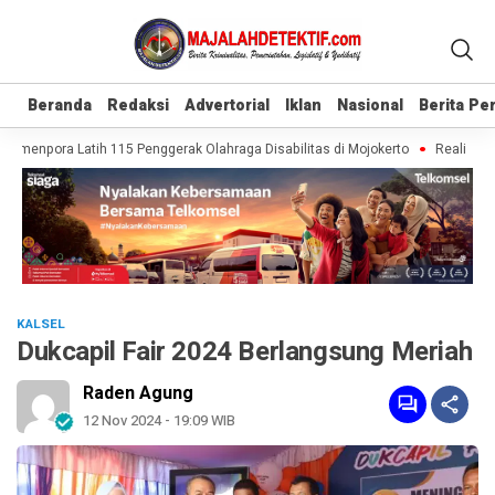
Beranda
Beranda
Redaksi
Redaksi
Advertorial
Advertorial
Iklan
Iklan
Nasional
Nasional
Berita P
Berita P
emenpora Latih 115 Penggerak Olahraga Disabilitas di Mojokerto
Realisasi P
KALSEL
Dukcapil Fair 2024 Berlangsung Meriah
Raden Agung
12 Nov 2024 - 19:09 WIB