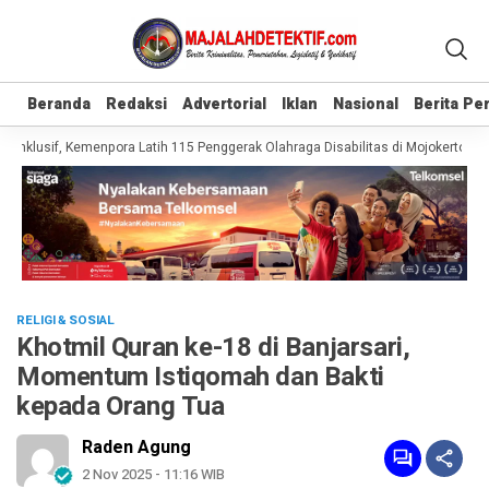
Beranda
Beranda
Redaksi
Redaksi
Advertorial
Advertorial
Iklan
Iklan
Nasional
Nasional
Berita P
Berita P
Inklusif, Kemenpora Latih 115 Penggerak Olahraga Disabilitas di Mojokerto
R
RELIGI & SOSIAL
Khotmil Quran ke-18 di Banjarsari,
Momentum Istiqomah dan Bakti
kepada Orang Tua
Raden Agung
2 Nov 2025 - 11:16 WIB