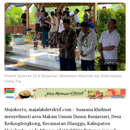
Perbesar
Khotmil Quran ke-18 di Banjarsari, Momentum Istiqomah dan Bakti kepada
Orang Tua
Mojokerto, majalahdetektif.com – Suasana khidmat
menyelimuti area Makam Umum Dusun Banjarsari, Desa
Kedunglengkong, Kecamatan Dlanggu, Kabupaten