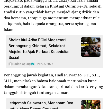
Mojokerto, pada Minggu (2/11/2025). Ratusan jamaah
berkumpul dalam gelaran Khotmil Quran ke-18, sebuah
tradisi rutin yang tidak hanya menjadi ajang dzikir dan
doa bersama, tetapi juga momentum memperkuat nilai
istiqomah, bakti kepada orang tua, serta syiar agama
Islam.
Sholat Idul Adha PCM Magersari
Berlangsung Khidmat, Sekdakot
Mojokerto Ajak Perkuat Kepedulian
Sosial
Raden Agung
28/05/2026
Penanggung jawab kegiatan, Hadi Purwanto, S.T., S.H.,
M.H., menjelaskan bahwa istiqomah merupakan kunci
dalam membangun kekuatan spiritual dan karakter yang
tangguh di tengah tantangan zaman.
Istiqomah Selawatan, Menanam Doa
untuk Masa Depan Generasi