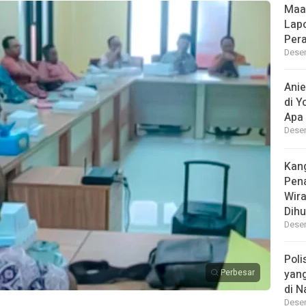
Maa
Lap
Per
Desem
Ani
di Y
Apa 
Desem
Kan
Pen
Wir
Dihu
Desem
Poli
Perbesar
yan
di N
Desem