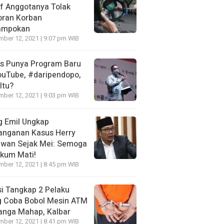
f Anggotanya Tolak
oran Korban
ampokan
ber 12, 2021 | 9:07 pm WIB
es Punya Program Baru
ouTube, #daripendopo,
Itu?
ber 12, 2021 | 9:03 pm WIB
g Emil Ungkap
anganan Kasus Herry
awan Sejak Mei: Semoga
kum Mati!
ber 12, 2021 | 8:45 pm WIB
si Tangkap 2 Pelaku
g Coba Bobol Mesin ATM
anga Mahap, Kalbar
ber 12, 2021 | 8:41 pm WIB