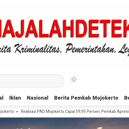
al
al
Iklan
Iklan
Nasional
Nasional
Berita Pemkab Mojokerto
Berita Pemkab Mojokerto
B
B
Realisasi PAD Mojokerto Capai 59,95 Persen, Pemkab Apresiasi Wajib P