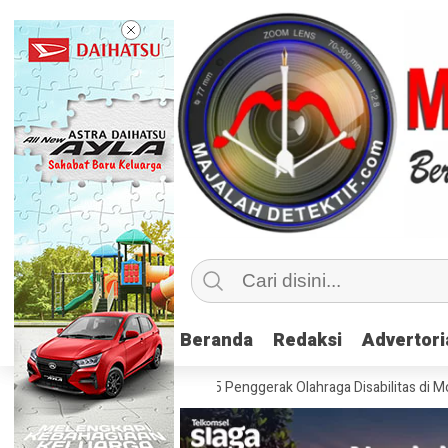
Beranda
Beranda
Redaksi
Redaksi
Advertori
Advertori
sif, Kemenpora Latih 115 Penggerak Olahraga Disabilitas di Mojokerto