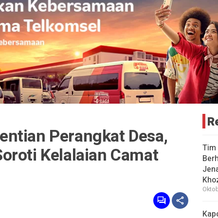
R
ntian Perangkat Desa,
Tim 
oroti Kelalaian Camat
Berh
Jena
Khoz
Oktob
Kap