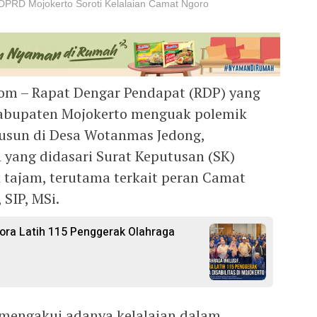
DPRD Mojokerto Soroti Kelalaian Camat Ngoro
com – Rapat Dengar Pendapat (RDP) yang
 Kabupaten Mojokerto menguak polemik
dusun di Desa Wotanmas Jedong,
yang didasari Surat Keputusan (SK)
k tajam, terutama terkait peran Camat
SIP, MSi.
ora Latih 115 Penggerak Olahraga
 mengakui adanya kelalaian dalam