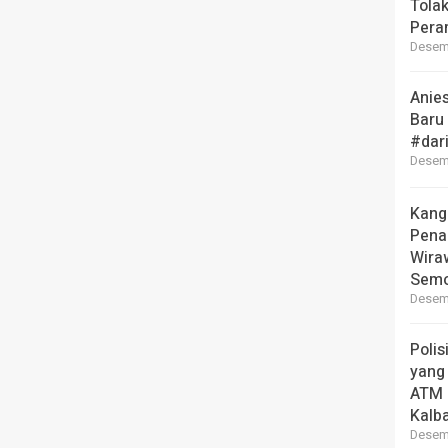
Tola
Pera
Desemb
Anie
Baru
#dar
Desemb
Kang
Pena
Wira
Semo
Desemb
Polis
yang
ATM 
Kalb
Desemb