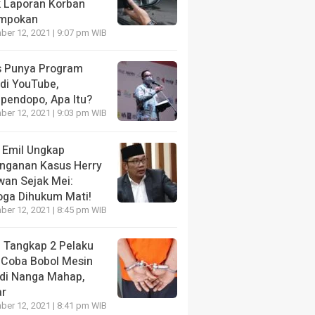
k Laporan Korban
mpokan
er 12, 2021 | 9:07 pm WIB
s Punya Program
 di YouTube,
ipendopo, Apa Itu?
er 12, 2021 | 9:03 pm WIB
 Emil Ungkap
nganan Kasus Herry
wan Sejak Mei:
ga Dihukum Mati!
er 12, 2021 | 8:45 pm WIB
i Tangkap 2 Pelaku
 Coba Bobol Mesin
di Nanga Mahap,
ar
er 12, 2021 | 8:41 pm WIB