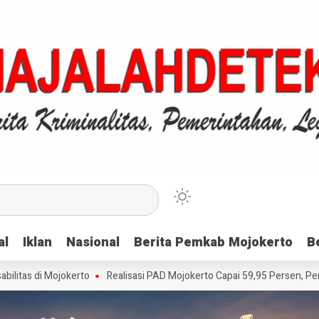
al
al
Iklan
Iklan
Nasional
Nasional
Berita Pemkab Mojokerto
Berita Pemkab Mojokerto
B
B
i Mojokerto
Realisasi PAD Mojokerto Capai 59,95 Persen, Pemkab Apre