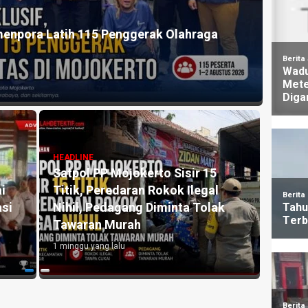
 P3A Baru 37,9 Persen, Komisi III DPRD Kota
patan dan Penguatan Perlindungan Sosial
HEADLINE
Komisi III DPRD Kota Mojokerto
ab
Klarifikasi Aduan Seragam SMPN
asi Lebih
3, Sekolah Tegaskan Tidak
 dan
Pernah Mewajibkan Pembelian
Atribut
3 minggu yang lalu