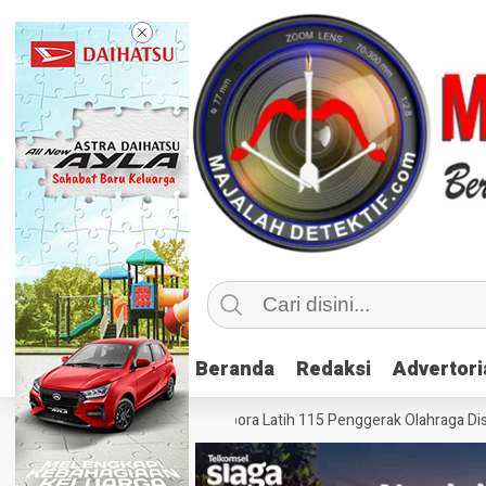
Beranda
Beranda
Redaksi
Redaksi
Advertori
Advertori
lahraga Inklusif, Kemenpora Latih 115 Penggerak Olahraga Disabilitas d