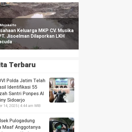
ita Terbaru
DVI Polda Jatim Telah
sil Identifikasi 55
zah Santri Ponpes Al
iny Sidoarjo
r 14, 2025 | 4:44 am WIB
lsek Pulogadung
a Maaf Anggotanya