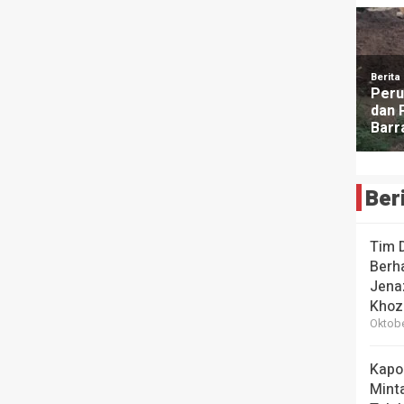
Ber
Tim 
Berha
Jena
Khoz
Oktobe
Kapo
Mint