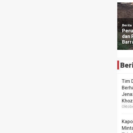
Ber
Tim 
Berha
Jena
Khoz
Oktobe
Kapo
Mint