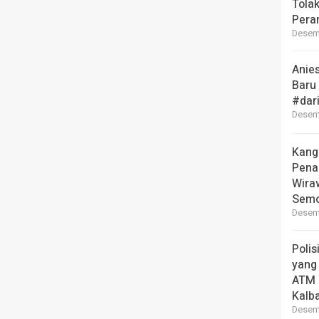
Tola
Pera
Desemb
Anie
Baru
#dar
Desemb
Kang
Pena
Wira
Semo
Desemb
Polis
yang
ATM 
Kalb
Desemb