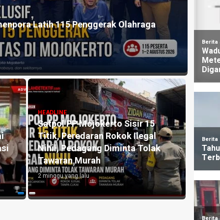
HEADLI
Baru 37,9 Persen, Komisi III DPRD Kota
Doron
 dan Penguatan Perlindungan Sosial
Disab
1 mingg
HEADLINE
Komisi III DPRD Kota Mojokerto
Klarifikasi Aduan Seragam SMPN
HEADLI
ebih
3, Sekolah Tegaskan Tidak
Reali
Pernah Mewajibkan Pembelian
59,95
Atribut
Wajib
3 minggu yang lalu
1 mingg