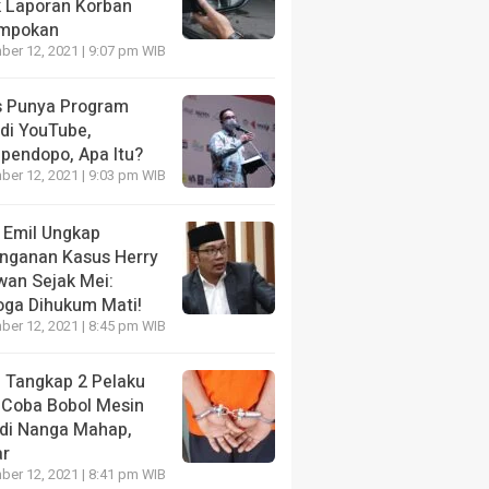
k Laporan Korban
mpokan
er 12, 2021 | 9:07 pm WIB
s Punya Program
 di YouTube,
ipendopo, Apa Itu?
er 12, 2021 | 9:03 pm WIB
 Emil Ungkap
nganan Kasus Herry
wan Sejak Mei:
ga Dihukum Mati!
er 12, 2021 | 8:45 pm WIB
i Tangkap 2 Pelaku
 Coba Bobol Mesin
di Nanga Mahap,
ar
er 12, 2021 | 8:41 pm WIB