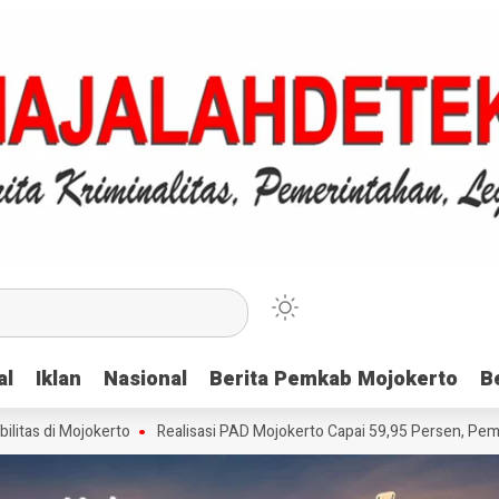
al
al
Iklan
Iklan
Nasional
Nasional
Berita Pemkab Mojokerto
Berita Pemkab Mojokerto
B
B
 Mojokerto
Realisasi PAD Mojokerto Capai 59,95 Persen, Pemkab Apres