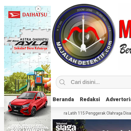
Beranda
Beranda
Redaksi
Redaksi
Advertori
Advertori
ahraga Inklusif, Kemenpora Latih 115 Penggerak Olahraga Disabilitas di