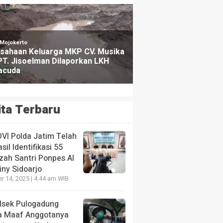
ita Terbaru
DVI Polda Jatim Telah
sil Identifikasi 55
zah Santri Ponpes Al
iny Sidoarjo
r 14, 2025 | 4:44 am WIB
lsek Pulogadung
a Maaf Anggotanya