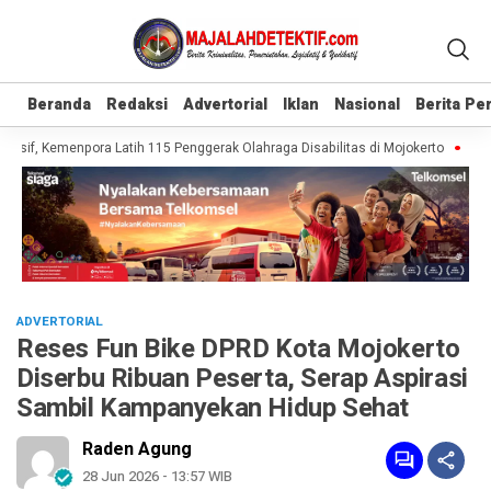
Beranda
Beranda
Redaksi
Redaksi
Advertorial
Advertorial
Iklan
Iklan
Nasional
Nasional
Berita P
Berita P
sif, Kemenpora Latih 115 Penggerak Olahraga Disabilitas di Mojokerto
Reali
ADVERTORIAL
Reses Fun Bike DPRD Kota Mojokerto
Diserbu Ribuan Peserta, Serap Aspirasi
Sambil Kampanyekan Hidup Sehat
Raden Agung
28 Jun 2026 - 13:57 WIB