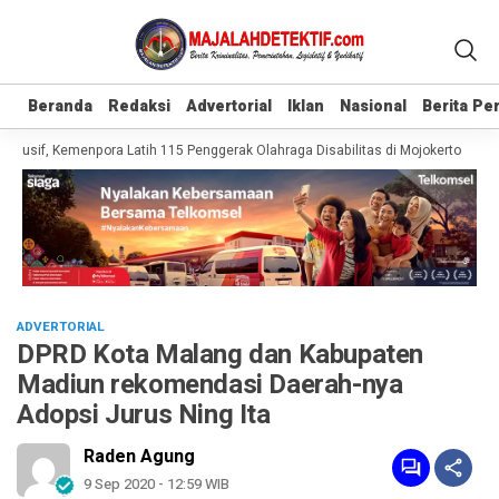
Beranda
Beranda
Redaksi
Redaksi
Advertorial
Advertorial
Iklan
Iklan
Nasional
Nasional
Berita P
Berita P
lusif, Kemenpora Latih 115 Penggerak Olahraga Disabilitas di Mojokerto
Real
ADVERTORIAL
DPRD Kota Malang dan Kabupaten
Madiun rekomendasi Daerah-nya
Adopsi Jurus Ning Ita
Raden Agung
9 Sep 2020 - 12:59 WIB