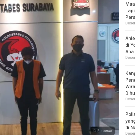
Maa
Lap
Per
Desem
Ani
di Y
Apa 
Desem
Kan
Pen
Wir
Dihu
Desem
Poli
yan
di N
Perbesar
Desem