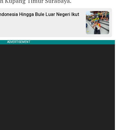
uh Kupang Timur Surabaya.
ndonesia Hingga Bule Luar Negeri Ikut