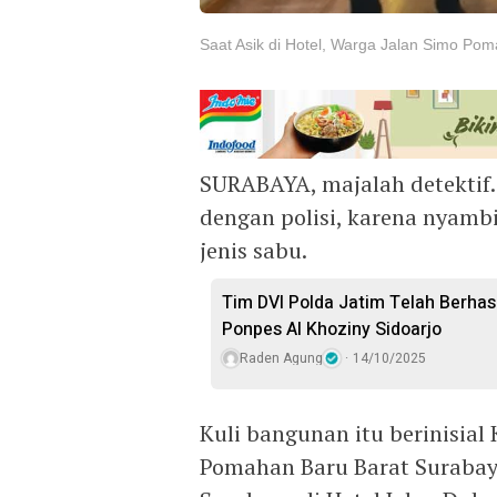
Saat Asik di Hotel, Warga Jalan Simo Pom
SURABAYA, majalah detektif
dengan polisi, karena nyamb
jenis sabu.
Tim DVI Polda Jatim Telah Berhasi
Ponpes Al Khoziny Sidoarjo
Raden Agung
14/10/2025
Kuli bangunan itu berinisia
Pomahan Baru Barat Surabay