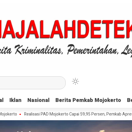
al
al
Iklan
Iklan
Nasional
Nasional
Berita Pemkab Mojokerto
Berita Pemkab Mojokerto
B
B
Realisasi PAD Mojokerto Capai 59,95 Persen, Pemkab Apresiasi Wajib P