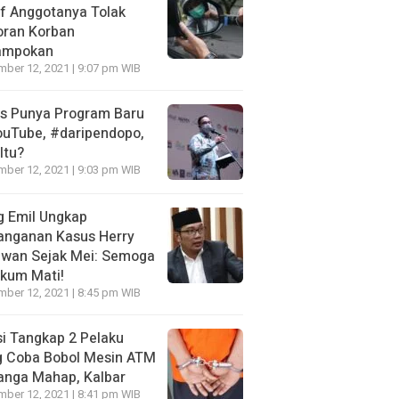
f Anggotanya Tolak
oran Korban
ampokan
ber 12, 2021 | 9:07 pm WIB
es Punya Program Baru
ouTube, #daripendopo,
Itu?
ber 12, 2021 | 9:03 pm WIB
g Emil Ungkap
anganan Kasus Herry
awan Sejak Mei: Semoga
kum Mati!
ber 12, 2021 | 8:45 pm WIB
si Tangkap 2 Pelaku
g Coba Bobol Mesin ATM
anga Mahap, Kalbar
ber 12, 2021 | 8:41 pm WIB