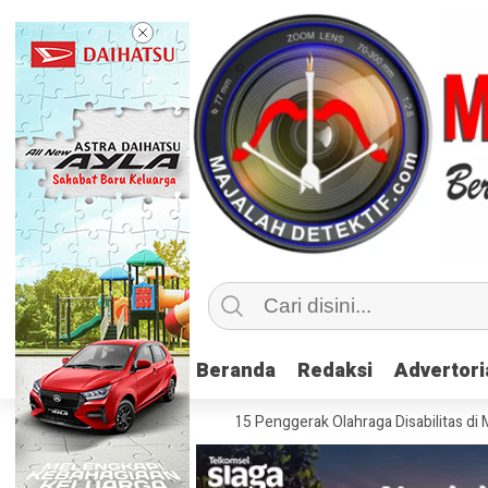
Beranda
Beranda
Redaksi
Redaksi
Advertori
Advertori
sif, Kemenpora Latih 115 Penggerak Olahraga Disabilitas di Mojokerto