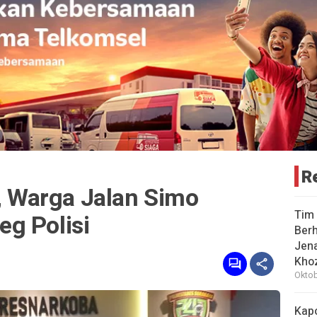
R
l, Warga Jalan Simo
Tim 
g Polisi
Berh
Jena
Khoz
Oktob
Kap