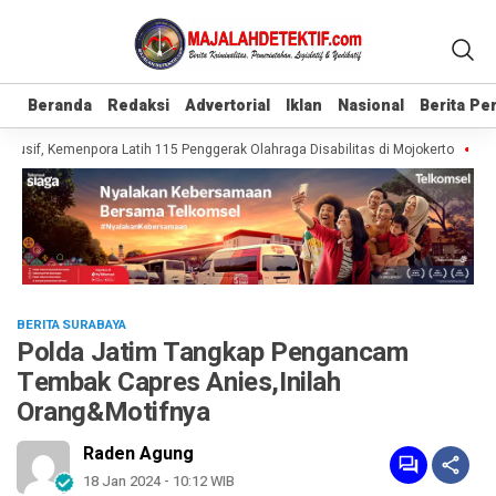
Beranda
Beranda
Redaksi
Redaksi
Advertorial
Advertorial
Iklan
Iklan
Nasional
Nasional
Berita P
Berita P
usif, Kemenpora Latih 115 Penggerak Olahraga Disabilitas di Mojokerto
Reali
BERITA SURABAYA
Polda Jatim Tangkap Pengancam
Tembak Capres Anies,Inilah
Orang&Motifnya
Raden Agung
18 Jan 2024 - 10:12 WIB