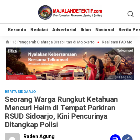
Beranda
Beranda
Redaksi
Redaksi
Advertorial
Advertorial
Iklan
Iklan
Nasional
Nasional
Berita P
Berita P
tih 115 Penggerak Olahraga Disabilitas di Mojokerto
Realisasi PAD Mojokert
BERITA SIDOARJO
Seorang Warga Rungkut Ketahuan
Mencuri Helm di Tempat Parkiran
RSUD Sidoarjo, Kini Pencurinya
Ditangkap Polisi
Raden Agung