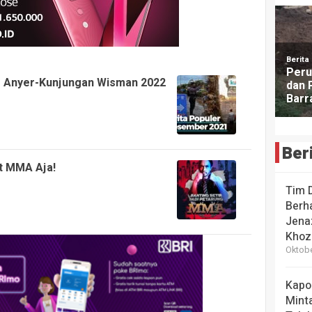
ke Anyer-Kunjungan Wisman 2022
Ber
et MMA Aja!
Tim 
Berha
Jena
Khoz
Oktobe
Kapo
Mint