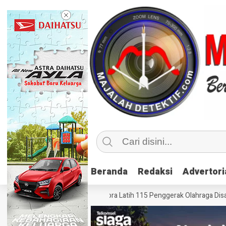
Beranda
Beranda
Redaksi
Redaksi
Advertori
Advertori
ahraga Inklusif, Kemenpora Latih 115 Penggerak Olahraga Disabilitas di 