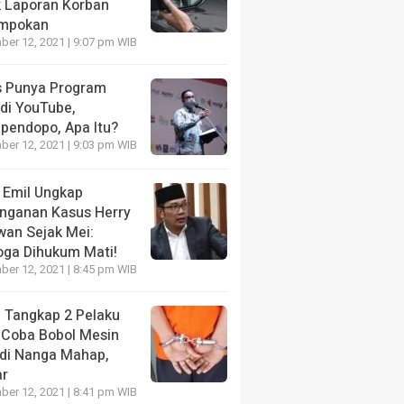
k Laporan Korban
mpokan
er 12, 2021 | 9:07 pm WIB
s Punya Program
 di YouTube,
ipendopo, Apa Itu?
er 12, 2021 | 9:03 pm WIB
 Emil Ungkap
nganan Kasus Herry
wan Sejak Mei:
ga Dihukum Mati!
er 12, 2021 | 8:45 pm WIB
i Tangkap 2 Pelaku
 Coba Bobol Mesin
di Nanga Mahap,
ar
er 12, 2021 | 8:41 pm WIB