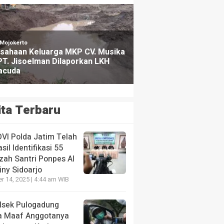
ita Terbaru
DVI Polda Jatim Telah
sil Identifikasi 55
zah Santri Ponpes Al
iny Sidoarjo
r 14, 2025 | 4:44 am WIB
lsek Pulogadung
a Maaf Anggotanya