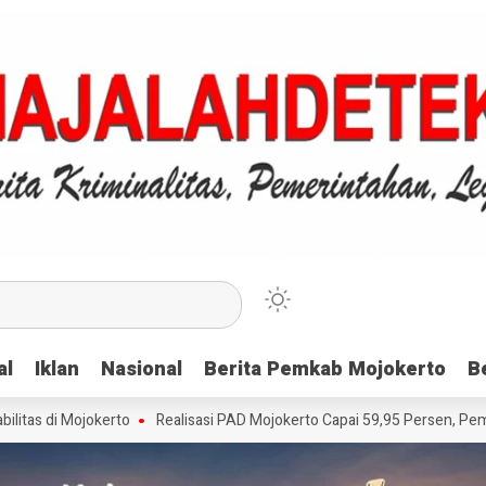
al
al
Iklan
Iklan
Nasional
Nasional
Berita Pemkab Mojokerto
Berita Pemkab Mojokerto
B
B
Mojokerto
Realisasi PAD Mojokerto Capai 59,95 Persen, Pemkab Apresi