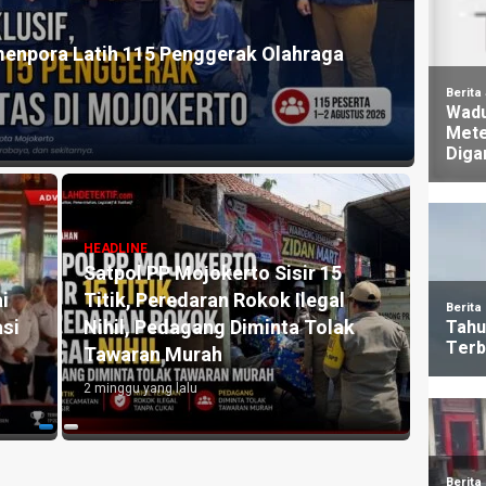
HEADLI
Baru 37,9 Persen, Komisi III DPRD Kota
Doron
 dan Penguatan Perlindungan Sosial
Disab
6 hari y
HEADLINE
Komisi III DPRD Kota Mojokerto
Klarifikasi Aduan Seragam SMPN
HEADLI
ebih
3, Sekolah Tegaskan Tidak
Reali
Pernah Mewajibkan Pembelian
59,95
Atribut
Wajib
3 minggu yang lalu
1 mingg