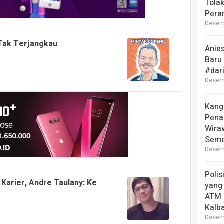
Tola
Pera
Desemb
 Tak Terjangkau
Anie
Baru
#dar
Desemb
Kang
Pena
Wira
Semo
Desemb
Polis
 Karier, Andre Taulany: Ke
yang
ATM 
Kalb
Desemb