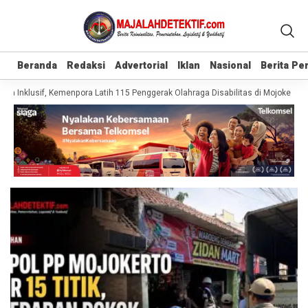
Beranda
Beranda
Redaksi
Redaksi
Advertorial
Advertorial
Iklan
Iklan
Nasional
Nasional
Berita P
Berita P
a Inklusif, Kemenpora Latih 115 Penggerak Olahraga Disabilitas di Mojokerto