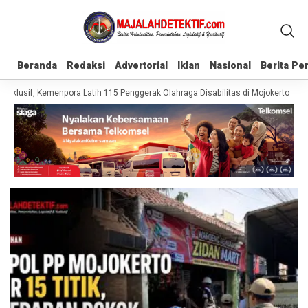
Beranda
Beranda
Redaksi
Redaksi
Advertorial
Advertorial
Iklan
Iklan
Nasional
Nasional
Berita P
Berita P
klusif, Kemenpora Latih 115 Penggerak Olahraga Disabilitas di Mojokerto
Rea