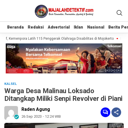
Beranda
Beranda
Redaksi
Redaksi
Advertorial
Advertorial
Iklan
Iklan
Nasional
Nasional
Berita P
Berita P
if, Kemenpora Latih 115 Penggerak Olahraga Disabilitas di Mojokerto
Realis
KALSEL
Warga Desa Malinau Loksado
Ditangkap Miliki Senpi Revolver di Piani
Raden Agung
26 Sep 2023 - 12:24 WIB