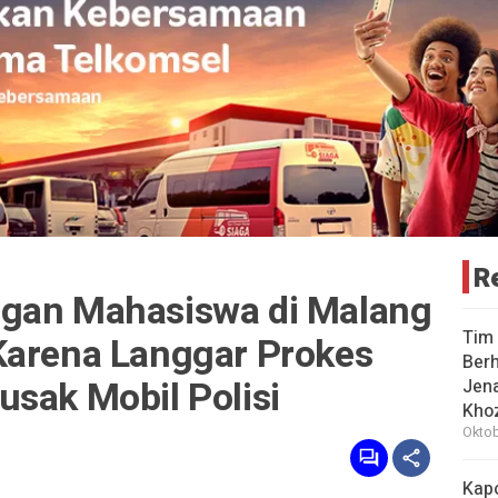
R
ngan Mahasiswa di Malang
Tim 
Karena Langgar Prokes
Berh
sak Mobil Polisi
Jena
Khoz
Oktob
Kap