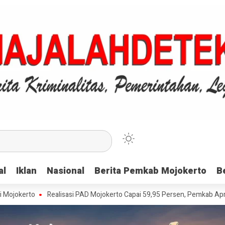
al
al
Iklan
Iklan
Nasional
Nasional
Berita Pemkab Mojokerto
Berita Pemkab Mojokerto
B
B
Realisasi PAD Mojokerto Capai 59,95 Persen, Pemkab Apresiasi Waji