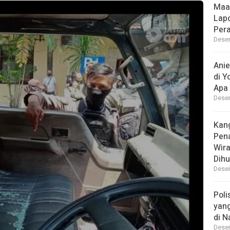
Maa
Lap
Per
Desem
Ani
di Y
Apa 
Desem
Kan
Pen
Wir
Dihu
Desem
Poli
yan
di N
Desem