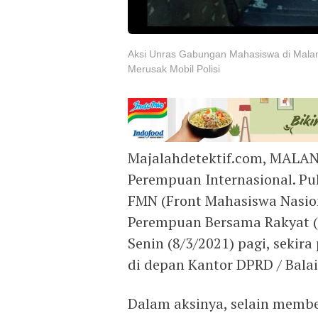
Aksi Unras Gabungan Mahasiswa di Malan
Merusak Mobil Polisi
Majalahdetektif.com, MALAN
Perempuan Internasional. P
FMN (Front Mahasiswa Nasio
Perempuan Bersama Rakyat (
Senin (8/3/2021) pagi, sekir
di depan Kantor DPRD / Bala
Dalam aksinya, selain memb