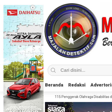
Beranda
Beranda
Redaksi
Redaksi
Advertori
Advertori
klusif, Kemenpora Latih 115 Penggerak Olahraga Disabilitas di Mojokerto