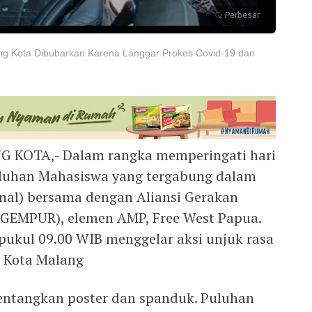
Perbesar
g Kota Dibubarkan Karena Langgar Prokes Covid-19 dan
G KOTA,- Dalam rangka memperingati hari
uluhan Mahasiswa yang tergabung dalam
nal) bersama dengan Aliansi Gerakan
GEMPUR), elemen AMP, Free West Papua.
a pukul 09.00 WIB menggelar aksi unjuk rasa
i Kota Malang
entangkan poster dan spanduk. Puluhan