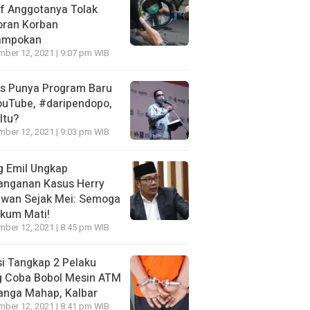
f Anggotanya Tolak
oran Korban
ampokan
ber 12, 2021 | 9:07 pm WIB
es Punya Program Baru
ouTube, #daripendopo,
Itu?
ber 12, 2021 | 9:03 pm WIB
g Emil Ungkap
anganan Kasus Herry
awan Sejak Mei: Semoga
kum Mati!
ber 12, 2021 | 8:45 pm WIB
si Tangkap 2 Pelaku
g Coba Bobol Mesin ATM
anga Mahap, Kalbar
ber 12, 2021 | 8:41 pm WIB