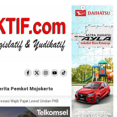
erita Pemkot Mojokerto
erita Pemkot Mojokerto
b Pajak Lewat Undian PKB
Satpol PP Mojokerto Sisir 15 Titik, Peredar