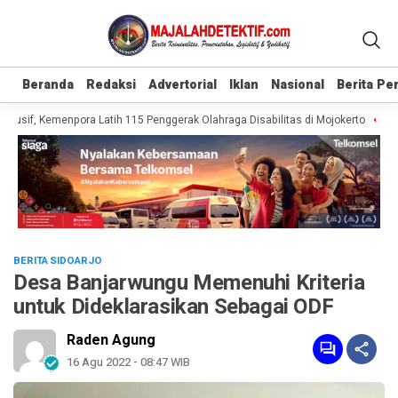
Beranda
Beranda
Redaksi
Redaksi
Advertorial
Advertorial
Iklan
Iklan
Nasional
Nasional
Berita P
Berita P
usif, Kemenpora Latih 115 Penggerak Olahraga Disabilitas di Mojokerto
Real
BERITA SIDOARJO
Desa Banjarwungu Memenuhi Kriteria
untuk Dideklarasikan Sebagai ODF
Raden Agung
16 Agu 2022 - 08:47 WIB