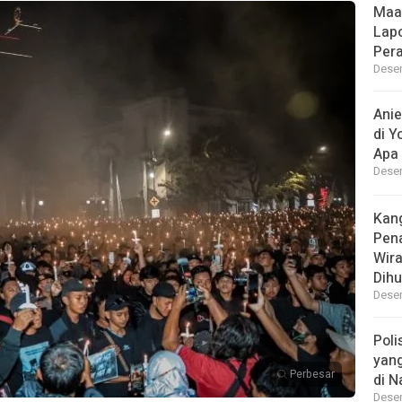
Maa
Lap
Per
Desem
Ani
di Y
Apa 
Desem
Kan
Pen
Wir
Dihu
Desem
Poli
yan
Perbesar
di N
Desem