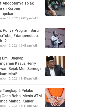
f Anggotanya Tolak
oran Korban
ampokan
ber 12, 2021 | 9:07 pm WIB
es Punya Program Baru
ouTube, #daripendopo,
Itu?
ber 12, 2021 | 9:03 pm WIB
g Emil Ungkap
anganan Kasus Herry
awan Sejak Mei: Semoga
kum Mati!
ber 12, 2021 | 8:45 pm WIB
si Tangkap 2 Pelaku
g Coba Bobol Mesin ATM
anga Mahap, Kalbar
ber 12, 2021 | 8:41 pm WIB