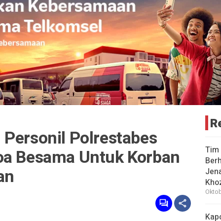
R
 Personil Polrestabes
Tim 
oa Besama Untuk Korban
Berh
an
Jena
Khoz
Oktob
Kap