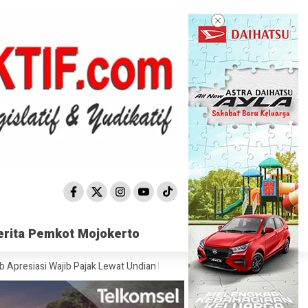
erita Pemkot Mojokerto
erita Pemkot Mojokerto
 Wajib Pajak Lewat Undian PKB
Satpol PP Mojokerto Sisir 15 Titik, Pe