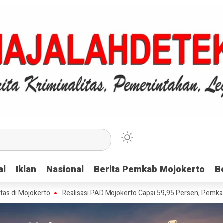
al
al
Iklan
Iklan
Nasional
Nasional
Berita Pemkab Mojokerto
Berita Pemkab Mojokerto
B
B
kerto
Realisasi PAD Mojokerto Capai 59,95 Persen, Pemkab Apresiasi