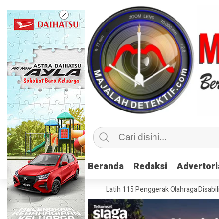
Beranda
Beranda
Redaksi
Redaksi
Advertori
Advertori
ga Inklusif, Kemenpora Latih 115 Penggerak Olahraga Disabilitas di Mojo