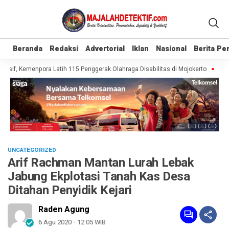
Beranda
Beranda
Redaksi
Redaksi
Advertorial
Advertorial
Iklan
Iklan
Nasional
Nasional
Berita P
Berita P
usif, Kemenpora Latih 115 Penggerak Olahraga Disabilitas di Mojokerto
Reali
UNCATEGORIZED
Arif Rachman Mantan Lurah Lebak
Jabung Ekplotasi Tanah Kas Desa
Ditahan Penyidik Kejari
Raden Agung
6 Agu 2020 - 12:05 WIB