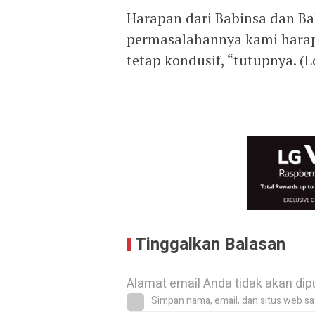
Harapan dari Babinsa dan B
permasalahannya kami hara
tetap kondusif, “tutupnya. (L
Tinggalkan Balasan
Alamat email Anda tidak akan dip
Simpan nama, email, dan situs web sa