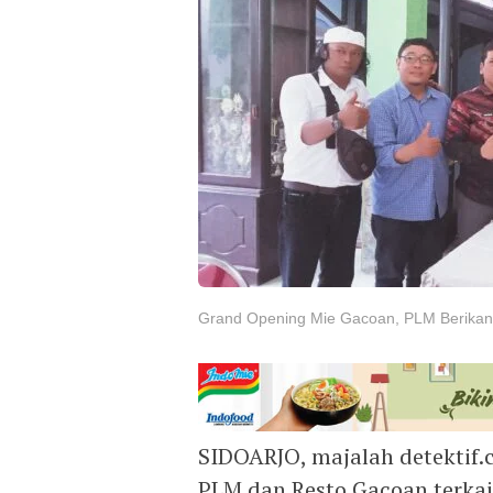
Grand Opening Mie Gacoan, PLM Berikan 
SIDOARJO, majalah detektif.
PLM dan Resto Gacoan terkait