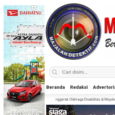
Beranda
Beranda
Redaksi
Redaksi
Advertori
Advertori
Kemenpora Latih 115 Penggerak Olahraga Disabilitas di Mojokerto
Rea