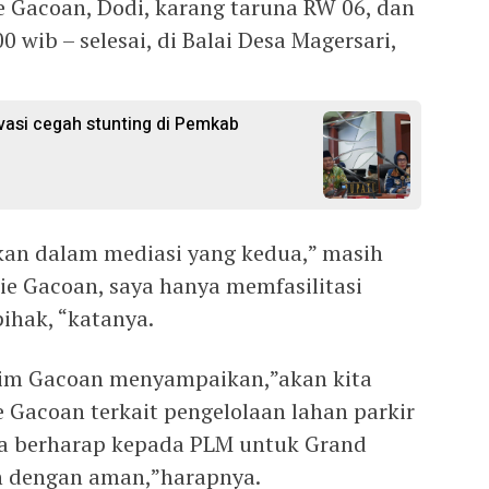
e Gacoan, Dodi, karang taruna RW 06, dan
 wib – selesai, di Balai Desa Magersari,
ovasi cegah stunting di Pemkab
kan dalam mediasi yang kedua,” masih
e Gacoan, saya hanya memfasilitasi
ihak, “katanya.
atim Gacoan menyampaikan,”akan kita
Gacoan terkait pengelolaan lahan parkir
ya berharap kepada PLM untuk Grand
n dengan aman,”harapnya.