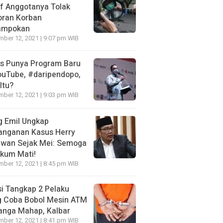
f Anggotanya Tolak
oran Korban
ampokan
ber 12, 2021 | 9:07 pm WIB
es Punya Program Baru
ouTube, #daripendopo,
Itu?
ber 12, 2021 | 9:03 pm WIB
g Emil Ungkap
anganan Kasus Herry
awan Sejak Mei: Semoga
kum Mati!
ber 12, 2021 | 8:45 pm WIB
si Tangkap 2 Pelaku
g Coba Bobol Mesin ATM
anga Mahap, Kalbar
ber 12, 2021 | 8:41 pm WIB