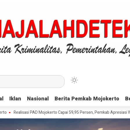
al
al
Iklan
Iklan
Nasional
Nasional
Berita Pemkab Mojokerto
Berita Pemkab Mojokerto
B
B
lisasi PAD Mojokerto Capai 59,95 Persen, Pemkab Apresiasi Wajib Pajak