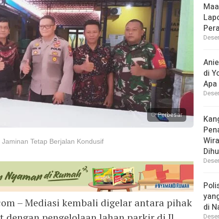
Maa
Lap
Per
Desem
Ani
di Y
Apa 
Desem
Perbesar
Kan
Pen
Wir
Jaminan Tetap Berjalan Kondusif
Dihu
Desem
Poli
yan
com – Mediasi kembali digelar antara pihak
di N
 dengan pengelolaan lahan parkir di Jl.
Desem