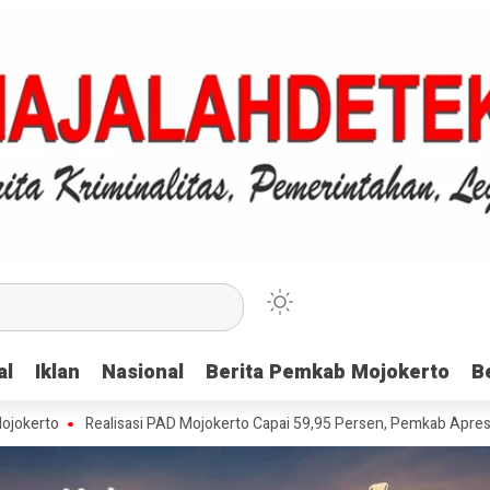
al
al
Iklan
Iklan
Nasional
Nasional
Berita Pemkab Mojokerto
Berita Pemkab Mojokerto
B
B
Realisasi PAD Mojokerto Capai 59,95 Persen, Pemkab Apresiasi Wajib 