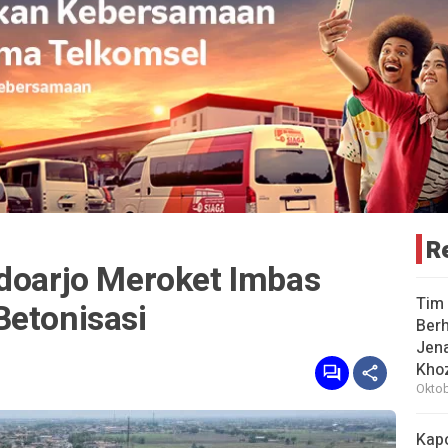
R
idoarjo Meroket Imbas
Tim 
Betonisasi
Berh
Jena
Khoz
Oktob
Kap