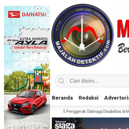
Beranda
Beranda
Redaksi
Redaksi
Advertori
Advertori
sif, Kemenpora Latih 115 Penggerak Olahraga Disabilitas di Mojokerto