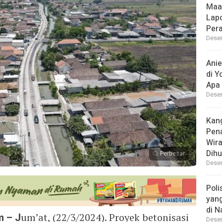
Maa
Lap
Per
Desem
Ani
di Y
Apa 
Desem
Kan
Pen
Wir
Dihu
Perbesar
Desem
Poli
yan
di N
m – J
um’at, (22/3/2024). Proyek betonisasi
Desem