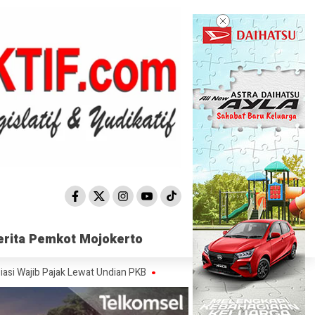
erita Pemkot Mojokerto
erita Pemkot Mojokerto
Pajak Lewat Undian PKB
Satpol PP Mojokerto Sisir 15 Titik, Peredaran