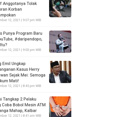
f Anggotanya Tolak
oran Korban
ampokan
ber 12, 2021 | 9:07 pm WIB
es Punya Program Baru
ouTube, #daripendopo,
Itu?
ber 12, 2021 | 9:03 pm WIB
g Emil Ungkap
anganan Kasus Herry
awan Sejak Mei: Semoga
kum Mati!
ber 12, 2021 | 8:45 pm WIB
si Tangkap 2 Pelaku
g Coba Bobol Mesin ATM
anga Mahap, Kalbar
ber 12, 2021 | 8:41 pm WIB