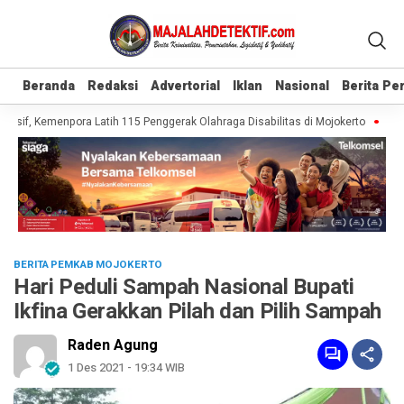
Beranda
Beranda
Redaksi
Redaksi
Advertorial
Advertorial
Iklan
Iklan
Nasional
Nasional
Berita P
Berita P
sif, Kemenpora Latih 115 Penggerak Olahraga Disabilitas di Mojokerto
Reali
BERITA PEMKAB MOJOKERTO
Hari Peduli Sampah Nasional Bupati
Ikfina Gerakkan Pilah dan Pilih Sampah
Raden Agung
1 Des 2021 - 19:34 WIB