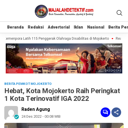
Beranda
Beranda
Redaksi
Redaksi
Advertorial
Advertorial
Iklan
Iklan
Nasional
Nasional
Berita P
Berita P
 Kemenpora Latih 115 Penggerak Olahraga Disabilitas di Mojokerto
Realisasi
BERITA PEMKOT MOJOKERTO
Hebat, Kota Mojokerto Raih Peringkat
1 Kota Terinovatif IGA 2022
Raden Agung
24 Des 2022 - 00:08 WIB