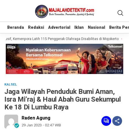
Beranda
Beranda
Redaksi
Redaksi
Advertorial
Advertorial
Iklan
Iklan
Nasional
Nasional
Berita P
Berita P
usif, Kemenpora Latih 115 Penggerak Olahraga Disabilitas di Mojokerto
Real
KALSEL
Jaga Wilayah Penduduk Bumi Aman,
Isra Mi’raj & Haul Abah Guru Sekumpul
Ke 18 Di Lumbu Raya
Raden Agung
29 Jan 2023 - 02:47 WIB