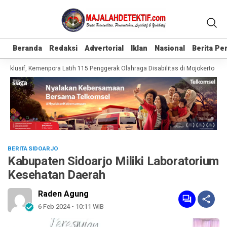
Beranda
Beranda
Redaksi
Redaksi
Advertorial
Advertorial
Iklan
Iklan
Nasional
Nasional
Berita P
Berita P
klusif, Kemenpora Latih 115 Penggerak Olahraga Disabilitas di Mojokerto
Re
BERITA SIDOARJO
Kabupaten Sidoarjo Miliki Laboratorium
Kesehatan Daerah
Raden Agung
6 Feb 2024 - 10:11 WIB