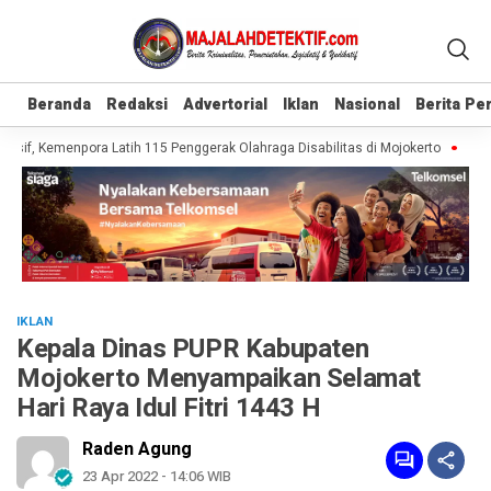
Beranda
Beranda
Redaksi
Redaksi
Advertorial
Advertorial
Iklan
Iklan
Nasional
Nasional
Berita P
Berita P
usif, Kemenpora Latih 115 Penggerak Olahraga Disabilitas di Mojokerto
Reali
IKLAN
Kepala Dinas PUPR Kabupaten
Mojokerto Menyampaikan Selamat
Hari Raya Idul Fitri 1443 H
Raden Agung
23 Apr 2022 - 14:06 WIB