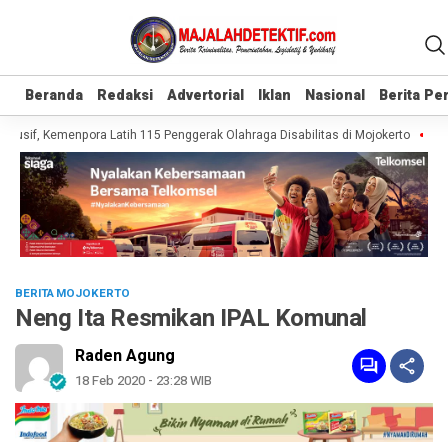
Beranda
Beranda
Redaksi
Redaksi
Advertorial
Advertorial
Iklan
Iklan
Nasional
Nasional
Berita P
Berita P
usif, Kemenpora Latih 115 Penggerak Olahraga Disabilitas di Mojokerto
Real
BERITA MOJOKERTO
Neng Ita Resmikan IPAL Komunal
Raden Agung
18 Feb 2020 - 23:28 WIB