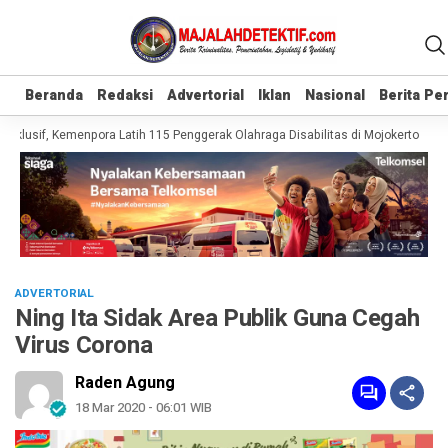
Beranda
Beranda
Redaksi
Redaksi
Advertorial
Advertorial
Iklan
Iklan
Nasional
Nasional
Berita P
Berita P
klusif, Kemenpora Latih 115 Penggerak Olahraga Disabilitas di Mojokerto
Rea
ADVERTORIAL
Ning Ita Sidak Area Publik Guna Cegah
Virus Corona
Raden Agung
18 Mar 2020 - 06:01 WIB