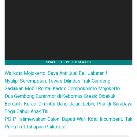
Walikota Mojokerto: Saya Anti Jual Beli Jabatan !
Nyalip, Serempetan, Tewas Dilindas Truk Gandeng
Gadaikan Mobil Rental Kades Cempokolimo Mojokerto
Dua Gembong Curanmor di Kebomas Gresik Dibekuk
Berdalih Kerap Dimintai Uang Jajan Lebih, Pria di Surabaya
Tega Cabuli Anak Tiri
PDIP Istimewakan Calon Bupati-Wali Kota Incumbent, Tak
Perlu Ikut Tahapan Psikotest