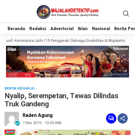
Beranda
Beranda
Redaksi
Redaksi
Advertorial
Advertorial
Iklan
Iklan
Nasional
Nasional
Berita P
Berita P
lusif, Kemenpora Latih 115 Penggerak Olahraga Disabilitas di Mojokerto
Rea
BERITA SIDOARJO
Nyalip, Serempetan, Tewas Dilindas
Truk Gandeng
Raden Agung
7 Mei 2015 - 10:05 WIB