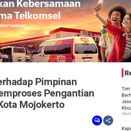
R
erhadap Pimpinan
Tim 
emproses Pengantian
Berh
Kota Mojokerto
Jena
Khoz
Oktob
Kap