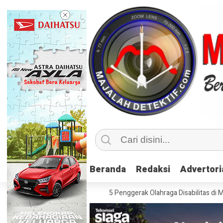
Beranda
Beranda
Redaksi
Redaksi
Advertori
Advertori
usif, Kemenpora Latih 115 Penggerak Olahraga Disabilitas di Mojokerto