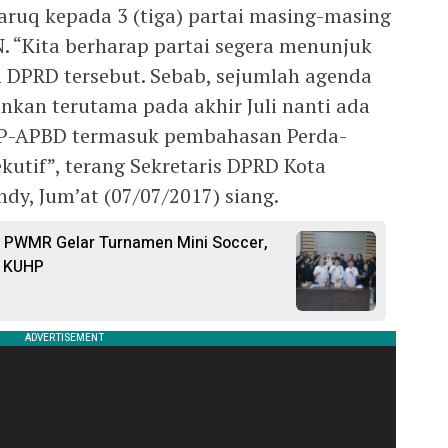
ruq kepada 3 (tiga) partai masing-masing
. “Kita berharap partai segera menunjuk
n DPRD tersebut. Sebab, sejumlah agenda
nkan terutama pada akhir Juli nanti ada
P-APBD termasuk pembahasan Perda-
ekutif”, terang Sekretaris DPRD Kota
y, Jum’at (07/07/2017) siang.
6, PWMR Gelar Turnamen Mini Soccer,
si KUHP