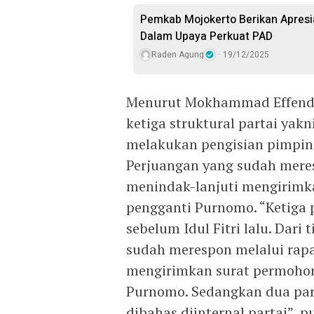
Pemkab Mojokerto Berikan Apresi
Dalam Upaya Perkuat PAD
Raden Agung
19/12/2025
Menurut Mokhammad Effendy,
ketiga struktural partai yak
melakukan pengisian pimpinan
Perjuangan yang sudah meres
menindak-lanjuti mengirimk
pengganti Purnomo. “Ketiga 
sebelum Idul Fitri lalu. Dari 
sudah merespon melalui rapa
mengirimkan surat permohon
Purnomo. Sedangkan dua par
dibahas diinternal partai”, 