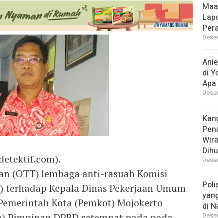
Maa
Lap
Per
Desem
Ani
di Y
Apa 
Desem
Kan
Pen
Wir
Dihu
etektif.com).
Desem
an (OTT) lembaga anti-rasuah Komisi
Poli
) terhadap Kepala Dinas Pekerjaan Umum
yan
Pemerintah Kota (Pemkot) Mojokerto
di N
ga) Pimpinan DPRD setempat pada pada
Desem