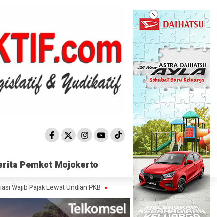
erita Pemkot Mojokerto
erita Pemkot Mojokerto
Pajak Lewat Undian PKB
Satpol PP Mojokerto Sisir 15 Titik, Peredaran