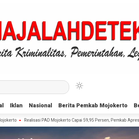
al
al
Iklan
Iklan
Nasional
Nasional
Berita Pemkab Mojokerto
Berita Pemkab Mojokerto
B
B
Realisasi PAD Mojokerto Capai 59,95 Persen, Pemkab Apresiasi Wajib 