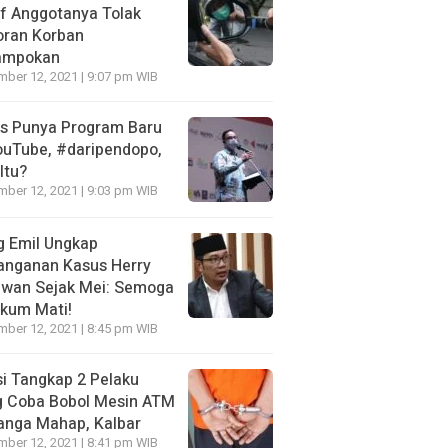
f Anggotanya Tolak
oran Korban
ampokan
ber 12, 2021 | 9:07 pm WIB
es Punya Program Baru
ouTube, #daripendopo,
Itu?
ber 12, 2021 | 9:03 pm WIB
g Emil Ungkap
anganan Kasus Herry
awan Sejak Mei: Semoga
kum Mati!
ber 12, 2021 | 8:45 pm WIB
si Tangkap 2 Pelaku
g Coba Bobol Mesin ATM
anga Mahap, Kalbar
ber 12, 2021 | 8:41 pm WIB