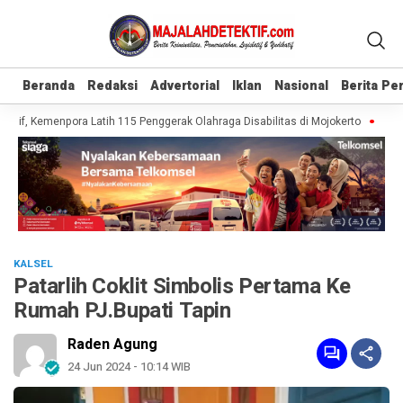
Beranda
Beranda
Redaksi
Redaksi
Advertorial
Advertorial
Iklan
Iklan
Nasional
Nasional
Berita P
Berita P
if, Kemenpora Latih 115 Penggerak Olahraga Disabilitas di Mojokerto
Realis
KALSEL
Patarlih Coklit Simbolis Pertama Ke
Rumah PJ.Bupati Tapin
Raden Agung
24 Jun 2024 - 10:14 WIB