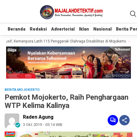
Beranda
Beranda
Redaksi
Redaksi
Advertorial
Advertorial
Iklan
Iklan
Nasional
Nasional
Berita P
Berita P
lusif, Kemenpora Latih 115 Penggerak Olahraga Disabilitas di Mojokerto
Real
BERITA MOJOKERTO
Pemkot Mojokerto, Raih Penghargaan
WTP Kelima Kalinya
Raden Agung
3 Okt 2019 - 05:14 WIB