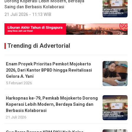
Dorong Koperasi Lebih Modern, Berdaya
Saing dan Berbasis Kolaborasi
21 Juli 2026 - 11:13 WIB
Trending di Advertorial
Enam Proyek Prioritas Pemkot Mojokerto
2026, Dari Kantor BPBD hingga Revitalisasi
Gelora A. Yani
5 Februari 2026
Harkopnas ke-79, Pemkab Mojokerto Dorong
Koperasi Lebih Modern, Berdaya Saing dan
Berbasis Kolaborasi
21 Juli 2026