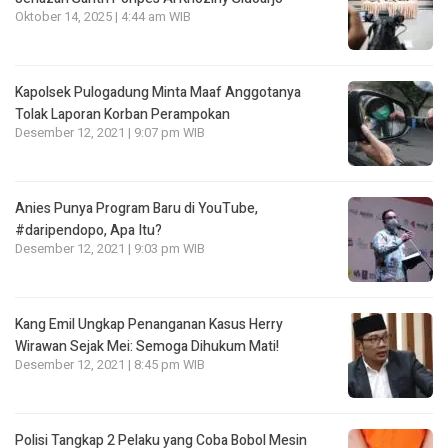
Oktober 14, 2025 | 4:44 am WIB
Kapolsek Pulogadung Minta Maaf Anggotanya
Tolak Laporan Korban Perampokan
Desember 12, 2021 | 9:07 pm WIB
Anies Punya Program Baru di YouTube,
#daripendopo, Apa Itu?
Desember 12, 2021 | 9:03 pm WIB
Kang Emil Ungkap Penanganan Kasus Herry
Wirawan Sejak Mei: Semoga Dihukum Mati!
Desember 12, 2021 | 8:45 pm WIB
Polisi Tangkap 2 Pelaku yang Coba Bobol Mesin