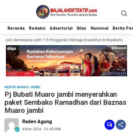
Beranda
Beranda
Redaksi
Redaksi
Advertorial
Advertorial
Iklan
Iklan
Nasional
Nasional
Berita P
Berita P
lusif, Kemenpora Latih 115 Penggerak Olahraga Disabilitas di Mojokerto
Real
BERITA MUARO JAMBI
Pj Bubati Muaro jambi menyerahkan
paket Sembako Ramadhan dari Baznas
Muaro jambi
Raden Agung
8 Mar 2024 - 01:49 WIB