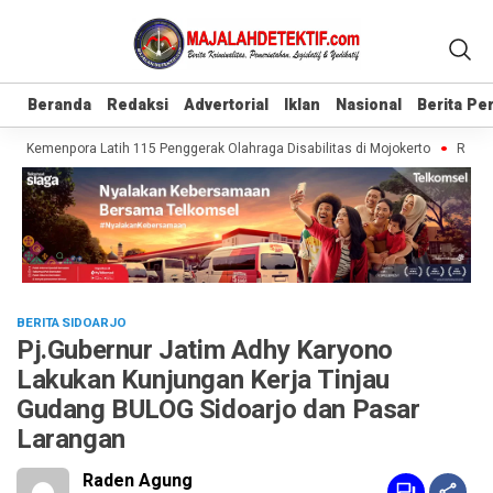
Beranda
Beranda
Redaksi
Redaksi
Advertorial
Advertorial
Iklan
Iklan
Nasional
Nasional
Berita P
Berita P
f, Kemenpora Latih 115 Penggerak Olahraga Disabilitas di Mojokerto
Realisas
BERITA SIDOARJO
Pj.Gubernur Jatim Adhy Karyono
Lakukan Kunjungan Kerja Tinjau
Gudang BULOG Sidoarjo dan Pasar
Larangan
Raden Agung