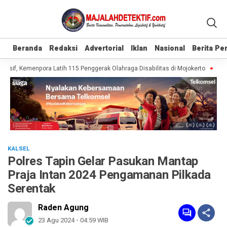
Beranda
Beranda
Redaksi
Redaksi
Advertorial
Advertorial
Iklan
Iklan
Nasional
Nasional
Berita P
Berita P
usif, Kemenpora Latih 115 Penggerak Olahraga Disabilitas di Mojokerto
Reali
KALSEL
Polres Tapin Gelar Pasukan Mantap
Praja Intan 2024 Pengamanan Pilkada
Serentak
Raden Agung
23 Agu 2024 - 04:59 WIB