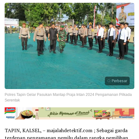
Perbesar
Polres Tapin Gelar Pasukan Mantap Praja Intan 2024 Pengamanan Pilkada
Serentak
TAPIN, KALSEL, – majalahdetektif.com ; Sebagai garda
terdepan pengamanan pemilu dalam rangka pemilihan