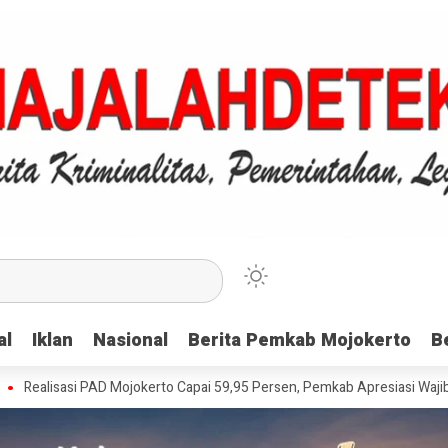
al
al
Iklan
Iklan
Nasional
Nasional
Berita Pemkab Mojokerto
Berita Pemkab Mojokerto
B
B
si PAD Mojokerto Capai 59,95 Persen, Pemkab Apresiasi Wajib Pajak Lew