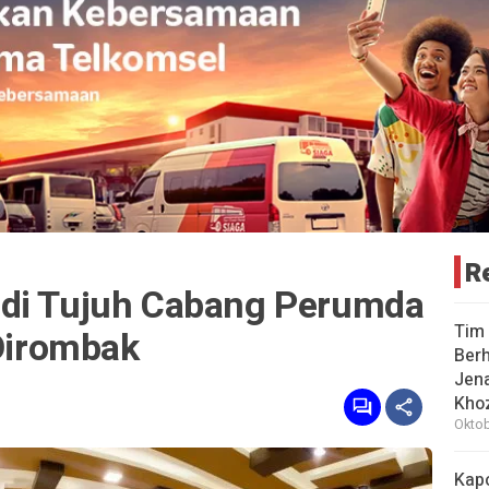
R
 di Tujuh Cabang Perumda
Tim 
 Dirombak
Berh
Jena
Khoz
Oktob
Kap