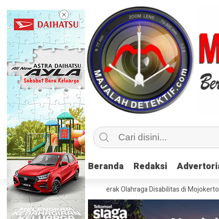
Beranda
Beranda
Redaksi
Redaksi
Advertori
Advertori
npora Latih 115 Penggerak Olahraga Disabilitas di Mojokerto
Realisa