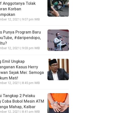
f Anggotanya Tolak
oran Korban
ampokan
ber 12, 2021 | 9:07 pm WIB
es Punya Program Baru
ouTube, #daripendopo,
Itu?
ber 12, 2021 | 9:03 pm WIB
g Emil Ungkap
anganan Kasus Herry
awan Sejak Mei: Semoga
kum Mati!
ber 12, 2021 | 8:45 pm WIB
si Tangkap 2 Pelaku
g Coba Bobol Mesin ATM
anga Mahap, Kalbar
ber 12, 2021 | 8:41 pm WIB