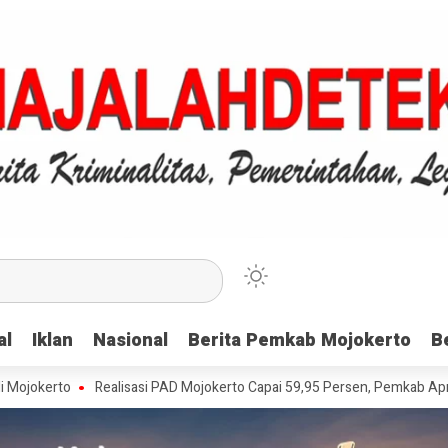
al
al
Iklan
Iklan
Nasional
Nasional
Berita Pemkab Mojokerto
Berita Pemkab Mojokerto
B
B
Realisasi PAD Mojokerto Capai 59,95 Persen, Pemkab Apresiasi Waji