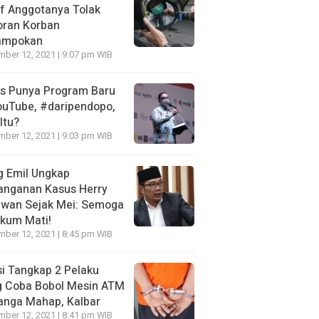
f Anggotanya Tolak
oran Korban
ampokan
ber 12, 2021 | 9:07 pm WIB
es Punya Program Baru
ouTube, #daripendopo,
Itu?
ber 12, 2021 | 9:03 pm WIB
g Emil Ungkap
anganan Kasus Herry
awan Sejak Mei: Semoga
kum Mati!
ber 12, 2021 | 8:45 pm WIB
si Tangkap 2 Pelaku
g Coba Bobol Mesin ATM
anga Mahap, Kalbar
ber 12, 2021 | 8:41 pm WIB