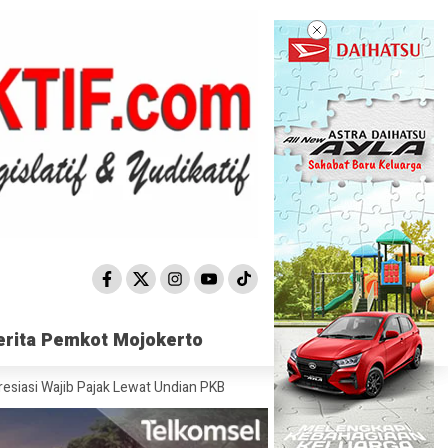
erita Pemkot Mojokerto
erita Pemkot Mojokerto
b Pajak Lewat Undian PKB
Satpol PP Mojokerto Sisir 15 Titik, Peredar