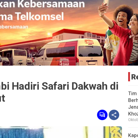
R
i Hadiri Safari Dakwah di
Tim 
t
Berh
Jena
Khoz
Oktob
Kap