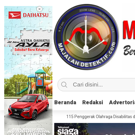
Beranda
Beranda
Redaksi
Redaksi
Advertori
Advertori
klusif, Kemenpora Latih 115 Penggerak Olahraga Disabilitas di Mojokerto