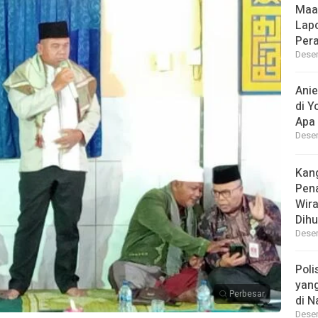
Maa
Lap
Per
Desem
Ani
di Y
Apa 
Desem
Kan
Pen
Wir
Dihu
Desem
Poli
yan
Perbesar
di N
Desem