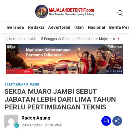
Beranda
Beranda
Redaksi
Redaksi
Advertorial
Advertorial
Iklan
Iklan
Nasional
Nasional
Berita P
Berita P
if, Kemenpora Latih 115 Penggerak Olahraga Disabilitas di Mojokerto
Realisa
BERITA MUARO JAMBI
SEKDA MUARO JAMBI SEBUT
JABATAN LEBIH DARI LIMA TAHUN
PERLU PERTIMBANGAN TEKNIS
Raden Agung
28 Mar 2023 - 21:05 WIB