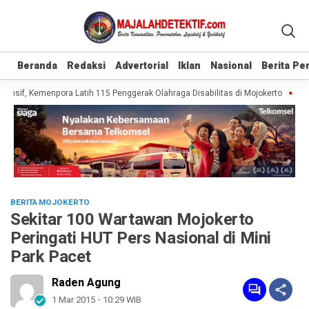
Beranda
Beranda
Redaksi
Redaksi
Advertorial
Advertorial
Iklan
Iklan
Nasional
Nasional
Berita P
Berita P
usif, Kemenpora Latih 115 Penggerak Olahraga Disabilitas di Mojokerto
Reali
BERITA MOJOKERTO
Sekitar 100 Wartawan Mojokerto
Peringati HUT Pers Nasional di Mini
Park Pacet
Raden Agung
1 Mar 2015 - 10:29 WIB